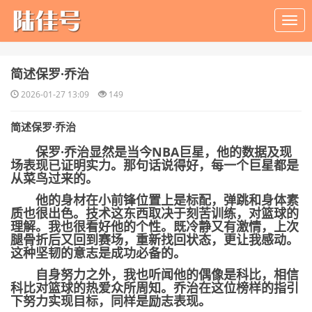
​简述保罗·乔治
2026-01-27 13:09
149
简述保罗·乔治
保罗·乔治显然是当今NBA巨星，他的数据及现
场表现已证明实力。那句话说得好，每一个巨星都是
从菜鸟过来的。
他的身材在小前锋位置上是标配，弹跳和身体素
质也很出色。技术这东西取决于刻苦训练，对篮球的
理解。我也很看好他的个性。既冷静又有激情，上次
腿骨折后又回到赛场，重新找回状态，更让我感动。
这种坚韧的意志是成功必备的。
自身努力之外，我也听闻他的偶像是科比，相信
科比对篮球的热爱众所周知。乔治在这位榜样的指引
下努力实现目标，同样是励志表现。