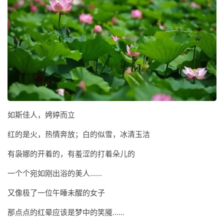
如斯佳人，娉婷而立
红的是火，热情奔放；白的似雪，冰清玉洁
有袅娜的开着的，有羞涩的打着朵儿的
一个个宛如刚出浴的美人......
又像极了一位午睡未醒的女子
那点点的红晕应该是梦中的笑魇......