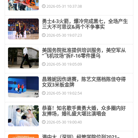
2026-05-31 10:37:38
​勇士4-3火箭，爆冷完成黑七，全场产生
三大不可思议&两个不争事实
2026-05-30 19:07:23
​美国务院批准提供培训服务，美空军从
“飞机坟场”拆F-16零件援乌
2026-05-30 19:05:09
​昌雅妮因伤退赛，陈艺文搭档陈佳夺得
女双3米板金牌
2026-05-30 19:02:54
​恭喜！知名歌手黄勇大婚，众多圈内好
友捧场，婚礼盛大堪比演唱会
2026-05-30 19:00:40
​港中大（深圳）经管学院位列2021–