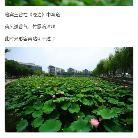
骆宾王曾在《晚泊》中写道
荷风送香气，竹露滴清响
此时来形容再贴切不过了