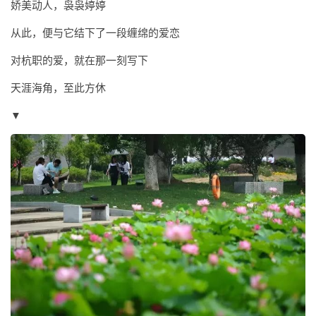
娇美动人，袅袅婷婷
从此，便与它结下了一段缠绵的爱恋
对杭职的爱，就在那一刻写下
天涯海角，至此方休
▼