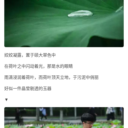
姣姣凝露，置于硕大翠色中
在荷叶之中闪动着光，那是水的眼睛
雨滴浸润着荷叶，而荷叶顶天立地，于污泥中俏丽
好似一件晶莹剔透的玉器
▼