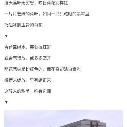
接天莲叶无穷碧，映日荷花别样红
一片片碧绿的荷叶，如同一只只耀眼的翡翠盘
托起冰肌玉骨的荷花
▼
青荷盖绿水，芙蓉披红鲜
或含苞待放，或多多盛开
那花苞尖是粉红色的，而花身却洁白素雅
嫩荷未绽放，早有蜻蜓来
这醉人的甜美，唯有它懂
▼