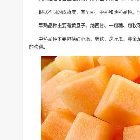
根据不同的成熟度，有早熟，中熟和晚熟品种。
早熟品种主要有黄旦子、纳西甘、一包糖、包孜
中熟品种主要包括红心脆、老铁、炮弹瓜、黄金
的欢迎。