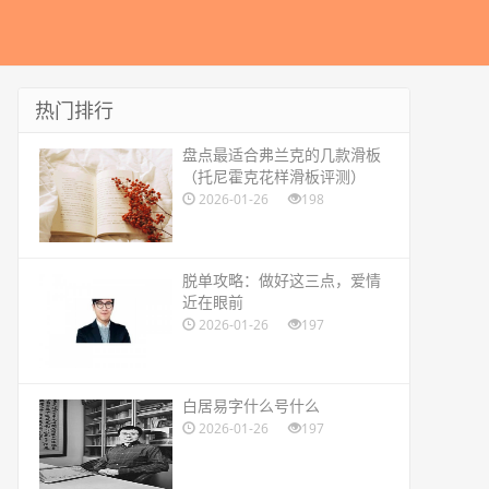
热门排行
​盘点最适合弗兰克的几款滑板
（托尼霍克花样滑板评测）
2026-01-26
198
​脱单攻略：做好这三点，爱情
近在眼前
2026-01-26
197
白居易字什么号什么
2026-01-26
197