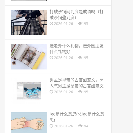
​打破沙锅问到底是成语吗（打
破沙锅璺到底）
2026-01-26
195
​送老外什么礼物，送外国朋友
什么礼物好
2026-01-26
195
​男主是皇帝的古言甜宠文，高
人气男主是皇帝的古言甜宠文
2026-01-26
195
​ige是什么意思(总ige是什么意
思)
2026-01-26
194