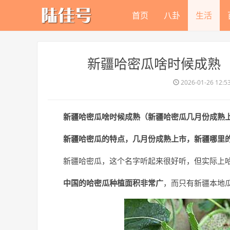
首页
八卦
生活
​新疆哈密瓜啥时候成熟
2026-01-26 12:5
新疆哈密瓜啥时候成熟（新疆哈密瓜几月份成熟
新疆哈密瓜的特点，几月份成熟上市，新疆哪里
新疆哈密瓜，这个名字听起来很好听，但实际上
中国的哈密瓜种植面积非常广
，而只有新疆本地