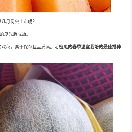
瓜几月份会上市呢？
的瓜先后成熟。
的深秋，易于保存且品质高。哈
密瓜的春季温室栽培的最佳播种