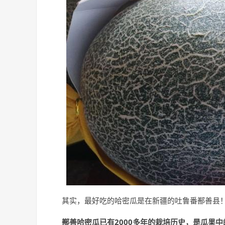
其实，最好吃的哈密瓜是在新疆的吐鲁番鄯善县
鄯
善哈密瓜已有2000多年的栽培历史，是瓜果