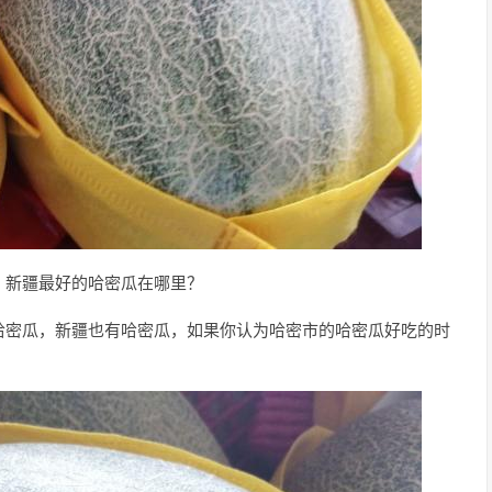
，新疆最好的哈密瓜在哪里？
哈密瓜，新疆也有哈密瓜，如果你认为哈密市的哈密瓜好吃的时