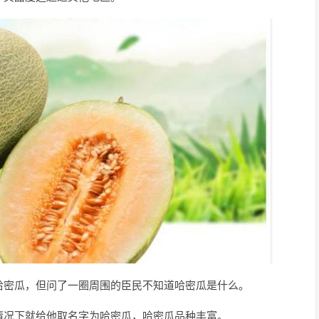
哈密瓜，但问了一圈周围的臣民不知道哈密瓜是什么。
情况下就给他取名字为哈密瓜，哈密瓜品种丰富。