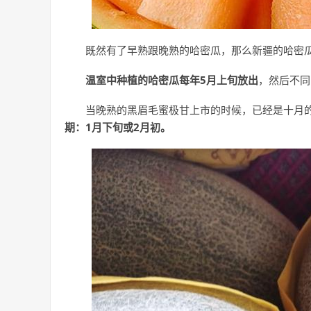
既然有了早熟跟晚熟的哈密瓜，那么新疆的哈密
温室中种植的哈密瓜每年5月上旬放出
，然后不同
当晚熟的黑眉毛蜜极甘上市的时候，已经是十月
期：1月下旬或2月初。